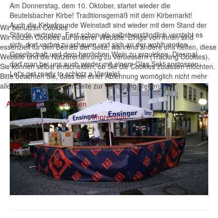
Am Donnerstag, dem 10. Oktober, startet wieder die
Beutelsbacher Kirbe! Traditionsgemäß mit dem Kirbemarkt!
Auch die Kirbefreunde Weinstadt sind wieder mit dem Stand der
Wir benutzen Cookies
Stände vertreten. Fast schon als selbstverständlich versteht es
Wir nutzen Cookies auf unserer Website. Einige von ihnen sind
sich, dort vorbei zu schauen und sich an der wohltuenden
essenziell für den Betrieb der Seite, während andere uns helfen, diese
Gesellschaft und dem herrlichen Wein zu erquicken. Diesmal
Website und die Nutzererfahrung zu verbessern (Tracking Cookies).
darf man bei uns auch wieder mit einem Glas Sekt anstossen.
Sie können selbst entscheiden, ob Sie die Cookies zulassen möchten.
Let's get ready to schlotz a Viertele!
Bitte beachten Sie, dass bei einer Ablehnung womöglich nicht mehr
alle Funktionalitäten der Seite zur Verfügung stehen.
Akzeptieren
Ablehnen
Impressum