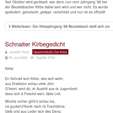
Seit Oktober wird gerätselt, wer denn nun vom Jahrgang ’88 bei
der Beutelsbacher Kirbe dabei sein wird und wer nicht. Es wurde
spekuliert, getratscht, getippt, verschickt und nun ist es offiziell!
Weiterlesen: Der Kirbejahrgang '88 Beutelsbach stellt sich vor
Schnaiter Kirbegedicht
Joachim Trück
Geschichte(n) Der Kirbe
09. Juni 2024
Zugriffe: 3742
Kirbe
En Schnait isch Kirbe, des isch wòhr,
aus Dradizion schau viele Jòhr.
G’feiert, wird dò, dr Austritt aus dr Jugendzeit,
dees isch à Feschd wert, liàbe Leit.
Wochà vorher gòht’s schau los,
nà gucket’d’Kerlè nàch rà Trachtàhos.
Gelb ond aus Leder isch des Deng,