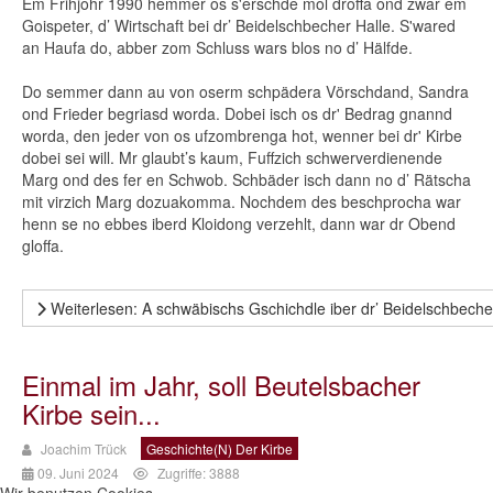
Em Frihjohr 1990 hemmer os s'erschde mol droffa ond zwar em
Goispeter, d’ Wirtschaft bei dr’ Beidelschbecher Halle. S'wared
an Haufa do, abber zom Schluss wars blos no d’ Hälfde.
Do semmer dann au von oserm schpädera Vörschdand, Sandra
ond Frieder begriasd worda. Dobei isch os dr' Bedrag gnannd
worda, den jeder von os ufzombrenga hot, wenner bei dr' Kirbe
dobei sei will. Mr glaubt’s kaum, Fuffzich schwerverdienende
Marg ond des fer en Schwob. Schbäder isch dann no d’ Rätscha
mit virzich Marg dozuakomma. Nochdem des beschprocha war
henn se no ebbes iberd Kloidong verzehlt, dann war dr Obend
gloffa.
Weiterlesen: A schwäbischs Gschichdle iber dr’ Beidelschbeche
Einmal im Jahr, soll Beutelsbacher
Kirbe sein...
Joachim Trück
Geschichte(n) Der Kirbe
09. Juni 2024
Zugriffe: 3888