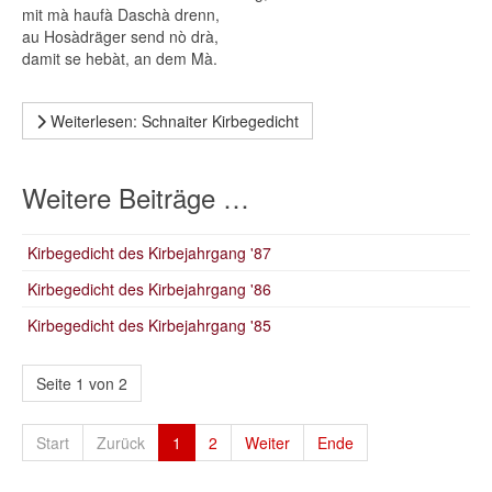
mit mà haufà Daschà drenn,
au Hosàdräger send nò drà,
damit se hebàt, an dem Mà.
Weiterlesen: Schnaiter Kirbegedicht
Weitere Beiträge …
Kirbegedicht des Kirbejahrgang '87
Kirbegedicht des Kirbejahrgang '86
Kirbegedicht des Kirbejahrgang '85
Seite 1 von 2
Start
Zurück
1
2
Weiter
Ende