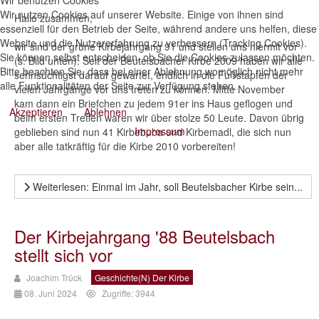
Wir benutzen Cookies
Wir nutzen Cookies auf unserer Website. Einige von ihnen sind
Hallo zusammen,
essenziell für den Betrieb der Seite, während andere uns helfen, diese
Website und die Nutzererfahrung zu verbessern (Tracking Cookies).
wir sind der grüne Kirbejahrgang 91 und stellen uns hiermit vor
Sie können selbst entscheiden, ob Sie die Cookies zulassen möchten.
(s. Bild unten). Seit der Beutelsbacher Kirbe 2009 haben wir alle
Bitte beachten Sie, dass bei einer Ablehnung womöglich nicht mehr
sehnsüchtigst darauf gewartet, endlich in die Fußstapfen der
alle Funktionalitäten der Seite zur Verfügung stehen.
vielen Jahrgänge vor uns treten zu können. Mitte November
kam dann ein Briefchen zu jedem 91er ins Haus geflogen und
Akzeptieren
Ablehnen
beim ersten Treffen waren wir über stolze 50 Leute. Davon übrig
Impressum
geblieben sind nun 41 Kirbebuba und Kirbemadl, die sich nun
aber alle tatkräftig für die Kirbe 2010 vorbereiten!
Weiterlesen: Einmal im Jahr, soll Beutelsbacher Kirbe sein...
Der Kirbejahrgang '88 Beutelsbach
stellt sich vor
Joachim Trück
Geschichte(n) Der Kirbe
08. Juni 2024
Zugriffe: 3944