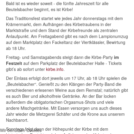
Bald ist es wieder soweit - die fünfte Jahreszeit für alle
Beutelsbacher beginnt, es ist Kirbe!
Das Traditionsfest startet wie jedes Jahr donnerstags mit dem
Krämermarkt, dem Aufhängen des Kirbetraubens in der
Marktstraße und dem Stand der Kirbefreunde als zentralen
Anlaufpunkt. Am Freitagabend gibt es nach dem Lampionumzug
auf dem Marktplatz den Fackeltanz der Viertklässler, Bewirtung
ab 18 Uhr.
Freitag- und Samstagabends steigt dann die Kirbe-Party
im
Festzelt
auf dem Parkplatz der Beutelsbacher Halle - Tickets
gibt’s ab sofort unter
kirbe.info
.
Der Einlass erfolgt dort jeweils um 17 Uhr, ab 18 Uhr spielen die
„Beutelsbacher“. Genießt zu den Klängen der Party-Band die
verschiedenen erlesenen Weine aus dem Remstal; natürlich gibt
es auch Bier und alkoholfreie Getränke. An der Bar locken
außerdem die obligatorischen Orgasmus-Shots und viele
andere Mischgetränke. Mit Essen versorgen uns auch dieses
Jahr wieder die Metzgerei Schäfer und die Krone aus unserem
Nachbarort.
Sonntags folgt dann der Höhepunkt der Kirbe mit dem
Wir benutzen Cookies