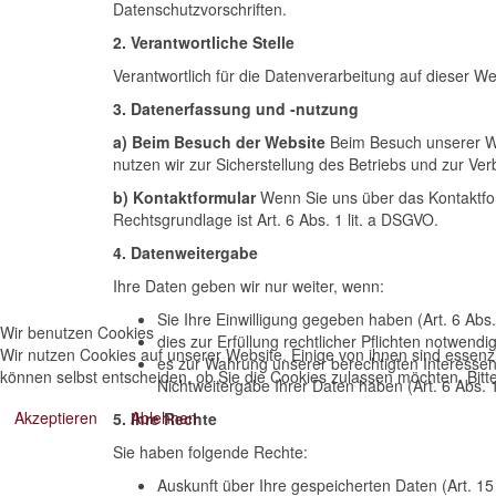
Datenschutzvorschriften.
2. Verantwortliche Stelle
Verantwortlich für die Datenverarbeitung auf dieser W
3. Datenerfassung und -nutzung
a) Beim Besuch der Website
Beim Besuch unserer Web
nutzen wir zur Sicherstellung des Betriebs und zur Ver
b) Kontaktformular
Wenn Sie uns über das Kontaktfor
Rechtsgrundlage ist Art. 6 Abs. 1 lit. a DSGVO.
4. Datenweitergabe
Ihre Daten geben wir nur weiter, wenn:
Sie Ihre Einwilligung gegeben haben (Art. 6 Abs.
Wir benutzen Cookies
dies zur Erfüllung rechtlicher Pflichten notwendig 
Wir nutzen Cookies auf unserer Website. Einige von ihnen sind essenzi
es zur Wahrung unserer berechtigten Interesse
können selbst entscheiden, ob Sie die Cookies zulassen möchten. Bitte
Nichtweitergabe Ihrer Daten haben (Art. 6 Abs. 1
Akzeptieren
Ablehnen
5. Ihre Rechte
Sie haben folgende Rechte:
Auskunft über Ihre gespeicherten Daten (Art. 1