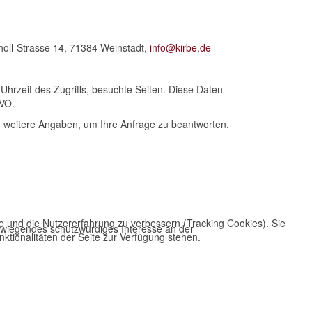
choll-Strasse 14, 71384 Weinstadt,
info@kirbe.de
hrzeit des Zugriffs, besuchte Seiten. Diese Daten
GVO.
. weitere Angaben, um Ihre Anfrage zu beantworten.
te und die Nutzererfahrung zu verbessern (Tracking Cookies). Sie
rwiegendes schutzwürdiges Interesse an der
ktionalitäten der Seite zur Verfügung stehen.