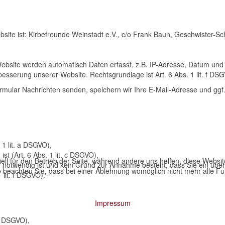
ebsite ist: Kirbefreunde Weinstadt e.V., c/o Frank Baun, Geschwister-S
site werden automatisch Daten erfasst, z.B. IP-Adresse, Datum und U
besserung unserer Website. Rechtsgrundlage ist Art. 6 Abs. 1 lit. f DS
mular Nachrichten senden, speichern wir Ihre E-Mail-Adresse und ggf
 1 lit. a DSGVO),
ist (Art. 6 Abs. 1 lit. c DSGVO),
ell für den Betrieb der Seite, während andere uns helfen, diese Websi
n notwendig ist und kein Grund zur Annahme besteht, dass Sie ein übe
 beachten Sie, dass bei einer Ablehnung womöglich nicht mehr alle Fun
 lit. f DSGVO).
Impressum
5 DSGVO),